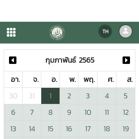
ปฏิทินกิจกรรมของหน่วยงาน
TH
หน้าแรก
ปฏิทินกิจกรรมของหน่วยงาน
กุมภาพันธ์ 2565
อา.
จ.
อ.
พ.
พฤ.
ศ.
ส.
30
31
1
2
3
4
5
6
7
8
9
10
11
12
13
14
15
16
17
18
19