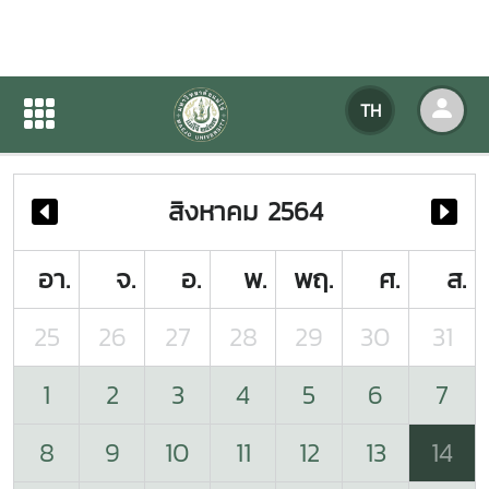
ปฏิทินกิจกรรมของหน่วยงาน
TH
หน้าแรก
ปฏิทินกิจกรรมของหน่วยงาน
สิงหาคม 2564
อา.
จ.
อ.
พ.
พฤ.
ศ.
ส.
25
26
27
28
29
30
31
1
2
3
4
5
6
7
8
9
10
11
12
13
14