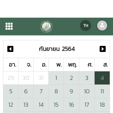
ปฏิทินกิจกรรมของหน่วยงาน
TH
หน้าแรก
ปฏิทินกิจกรรมของหน่วยงาน
กันยายน 2564
อา.
จ.
อ.
พ.
พฤ.
ศ.
ส.
29
30
31
1
2
3
4
5
6
7
8
9
10
11
12
13
14
15
16
17
18