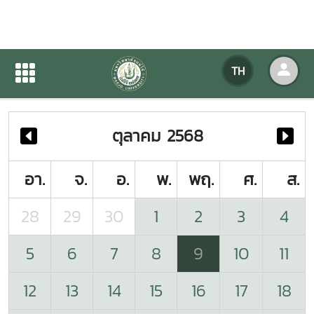
ปฏิทินกิจกรรมของหน่วยงาน
TH
หน้าแรก
ปฏิทินกิจกรรมของหน่วยงาน
ตุลาคม 2568
อา.
จ.
อ.
พ.
พฤ.
ศ.
ส.
28
29
30
1
2
3
4
5
6
7
8
9
10
11
12
13
14
15
16
17
18