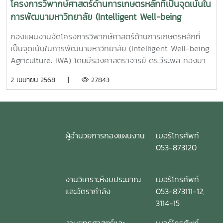
โครงการวิพากษ์ศาสตร์ด้านการเกษตรหลักที่เป็นจุดเน้นใน
การพัฒนามหาวิทยาลัย (Intelligent Well-being
Agriculture: IWA)
กองแผนงานจัดโครงการวิพากษ์ศาสตร์ด้านการเกษตรหลักที่
เป็นจุดเน้นในการพัฒนามหาวิทยาลัย (Intelligent Well-being
Agriculture: IWA) โดยมีรองศาสตราจารย์ ดร.วีระพล ทองมา
เป็นประธานเปิดงาน พร้อมทั้ง บรรยายพิเศษ ทิศทางและเป้า
2 เมษายน 2568 |
27843
หมาย เพื่อการพัฒนามหาวิทยาลัยแม่โจ้ และศาสตร์เรือธง
(Flagship) ในการพัฒนามหาวิทยาลัย ทั้งนี้ได้รับรับเกียรติจาก
รองศาสตราจารย์ ดร.พีรเดช ทองอำไพ อดีตผู้อำนวยการ
สถาบันคลังสมองของชาติ (สคช.) และคุณกนกวรรณ ขับนบ นัก
วิเคราะห์นโยบายและแผนอาวุโส หัวหน้างานสนับสนุนการวิจัยด้าน
ผู้อำนวยการกองแผนงาน
เบอร์โทรศัพท์
อาหาร สำนักงานพัฒนาการวิจัยการเกษตร (องค์การมหาชน)
053-873120
สวก. เป็นวิทยากร ทั้งนี้มีคณะผู้บริหาร คณาจารย์ เข้าร่วม
โครงการ ณ ศูนย์การศึกษาและฝึกอบรมนานาชาติ มหาวิทยาลัย
งานวิเคราะห์งบประมาณ
เบอร์โทรศัพท์
แม่โจ้
และอัตรากำลัง
053-873111-12,
3114-15