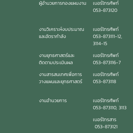
วิเคราะห์นโยบายและแผนอาวุโส หัวหน้างานสนับสนุนการวิจัยด้าน
ผู้อำนวยการกองแผนงาน
เบอร์โทรศัพท์
อาหาร สำนักงานพัฒนาการวิจัยการเกษตร (องค์การมหาชน)
053-873120
สวก. เป็นวิทยากร ทั้งนี้มีคณะผู้บริหาร คณาจารย์ เข้าร่วม
โครงการ ณ ศูนย์การศึกษาและฝึกอบรมนานาชาติ มหาวิทยาลัย
งานวิเคราะห์งบประมาณ
เบอร์โทรศัพท์
แม่โจ้
และอัตรากำลัง
053-873111-12,
3114-15
งานยุทธศาสตร์และ
เบอร์โทรศัพท์
ติดตามประเมินผล
053-873116-7
งานสารสนเทศเพื่อการ
เบอร์โทรศัพท์
วางแผนและยุทธศาสตร์
053-873118
งานอำนวยการ
เบอร์โทรศัพท์
053-873110, 3113
เบอร์โทรสาร
053-873121