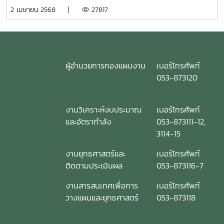
เป็นประธานเปิดงาน พร้อมทั้ง บรรยายพิเศษ ทิศทางและเป้า
2 เมษายน 2568 |
27817
หมาย เพื่อการพัฒนามหาวิทยาลัยแม่โจ้ และศาสตร์เรือธง
(Flagship) ในการพัฒนามหาวิทยาลัย ทั้งนี้ได้รับรับเกียรติจาก
รองศาสตราจารย์ ดร.พีรเดช ทองอำไพ อดีตผู้อำนวยการ
สถาบันคลังสมองของชาติ (สคช.) และคุณกนกวรรณ ขับนบ นัก
วิเคราะห์นโยบายและแผนอาวุโส หัวหน้างานสนับสนุนการวิจัยด้าน
ผู้อำนวยการกองแผนงาน
เบอร์โทรศัพท์
อาหาร สำนักงานพัฒนาการวิจัยการเกษตร (องค์การมหาชน)
053-873120
สวก. เป็นวิทยากร ทั้งนี้มีคณะผู้บริหาร คณาจารย์ เข้าร่วม
โครงการ ณ ศูนย์การศึกษาและฝึกอบรมนานาชาติ มหาวิทยาลัย
งานวิเคราะห์งบประมาณ
เบอร์โทรศัพท์
แม่โจ้
และอัตรากำลัง
053-873111-12,
3114-15
งานยุทธศาสตร์และ
เบอร์โทรศัพท์
ติดตามประเมินผล
053-873116-7
งานสารสนเทศเพื่อการ
เบอร์โทรศัพท์
วางแผนและยุทธศาสตร์
053-873118