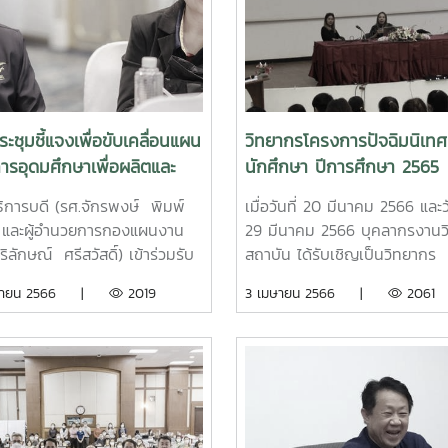
ะชุมชี้แจงเพื่อขับเคลื่อนแผน
วิทยากรโครงการปัจฉิมนิเทศ
ารอุดมศึกษาเพื่อผลิตและ
นักศึกษา ปีการศึกษา 2565
ากำลังคนของประเทศ
ิการบดี (รศ.จักรพงษ์ พิมพ์
เมื่อวันที่ 20 มีนาคม 2566 และวั
2564-2570 ฉบับปรับปรุง
 และผู้อำนวยการกองแผนงาน
29 มีนาคม 2566 บุคลากรงานวิ
2566-2570
ริลักษณ์ ศรีสวัสดิ์) เข้าร่วมรับ
สถาบัน ได้รับเชิญเป็นวิทยากร
ประชุมชี้แจงเพื่อขับเคลื่อนแผน
โครงการปัจฉิมนิเทศนักศึกษาระ
มษายน 2566 |
2019
3 เมษายน 2566 |
2061
ารอุดมศึกษาเพื่อผลิตและพัฒนา
ปริญญาตรี ประจำปีการศึกษา
คนของประเทศ พ.ศ.2564-2570
ณ อาคารเพิ่มพูล คณะผลิตกร
รับปรุง พ.ศ.2566-2570 เพื่อ
การเกษตร และ คณะวิศวกรรมแ
กรอบทิศทางการพัฒนาศักยภาพ
อุตสาหกรรมเกษตร ณ อาคารเร
ากรมนุษย์ และเป็นกรอบ
รวมคณะวิศวกรรมศาสตร์ ทั้งเพื
งการดำเนินงานตามพันธกิจ
สร้างความรู้ ความเข้าใจให้แก่นั
าบันอุดมศึกษาทั้งของรัฐและ
ชั้นปีสุดท้าย ในการกรอกข้อมูล