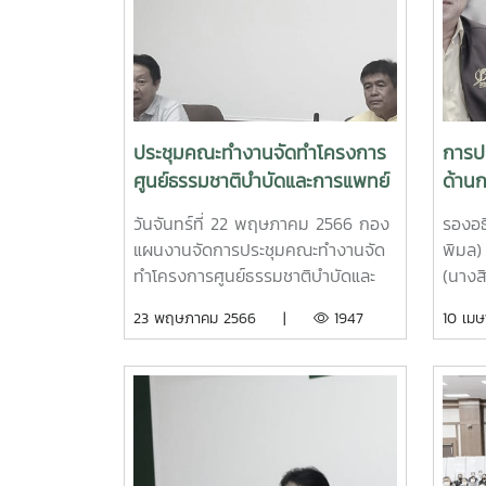
ประชุมคณะทำงานจัดทำโครงการ
การปร
ศูนย์ธรรมชาติบำบัดและการแพทย์
ด้านก
แผนไทย
พัฒน
วันจันทร์ที่ 22 พฤษภาคม 2566 กอง
รองอธ
พ.ศ.
แผนงานจัดการประชุมคณะทำงานจัด
พิมล)
พ.ศ.
ทำโครงการศูนย์ธรรมชาติบำบัดและ
(นางสิ
การแพทย์แผนไทย โดยมีรอง
ฟังการ
23 พฤษภาคม 2566 |
1947
10 เ
อธิการบดี (รศ.ดร.ญาณิน โอภาส
ด้านก
พัฒนกิจ) ทำหน้าที่ประธานคณะทำงาน
กำลัง
รองอธิการบดี (ผศ.พาวิน มะโนชัย)
ฉบับป
เป็นรองประธานคณะทำงาน ร่วมกับ
เป็น
รองอธิการบดี (รศ.จักรพงษ์ พิมพ์
ทรัพย
พิมล) และคณะทำงานผู้แทนจากส่วน
แนวทา
งานและหน่วยงานที่เกี่ยวข้อง ทั้งนี้
ของสถ