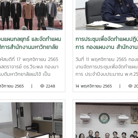
 ที่สอดคล้องกับประเด็นและเป้า
การมีงานทำของบัณฑิต มหาวิท
การพัฒนาของประเทศ และเป็น
แม่โจ้
สำคัญในการแปลงกรอบแนว
ยของรัฐลงสู่การปฏิบัติของ
นอุดมศึกษาอย่างเป็นรูปธรรม
นแผนกลยุทธ์ และจัดทำแผน
การประชุมเพื่อจัดทำแผนปฏิบั
จันทร์ที่ 10 เมษายน 2566 ณ
ติการสำนักงานมหาวิทยาลัย
การ กองแผนงาน สำนักงาน
รมใบหยกสกาย กรุงเทพมหานคร
ประมาณ 2566
มหาวิทยาลัย ประจำปีงบปร
้งานดังกล่าวจัดขึ้นโดย สำนักงาน
หัสบดีที่ 17 พฤศจิกายน 2565
วันที่ 11 พฤศจิกายน 2565 กอ
พ.ศ.2566
ระทรวงการอุดมศึกษา วิทยาสา
สตราจารย์ ดร.วีระพล ทองมา
งานจัดการประชุมเพื่อจัดทำแผนป
วิจัยและนวัตกรรม
บดีมหาวิทยาลัยแม่โจ้ เป็น
การ ประจำปีงบประมาณ พ.ศ.2
นในพิธีเปิดโครการสัมมนาเชิง
และแลกเปลี่ยนเรียนรู้แนวทางกา
ฤศจิกายน 2565 |
2248
14 พฤศจิกายน 2565 |
20
ติการ “การทบทวนแผนกลยุทธ์
บริหารจัดการหน่วยงานที่มี
ดทำแผนปฏิบัติการสำนักงาน
ประสิทธิภาพ โดยมีรองอธิการบด
ทยาลัย (สนม.) ประจำ
(รศ.จักรพงษ์ พิมพ์พิมล) ทำหน้า
ระมาณ พ.ศ. 2566 โดยมี รอง
ประธานการประชุม มอบนโยบาย 
าจารย์จักรพงษ์ พิมพ์พิมล
ข้อเสนอแนะในการดำเนินงาน
อธิการบดี กล่าวต้อนรับผู้เข้า
มมนาฯ ซึ่งมีผู้อำนวยการ หัวหน้า