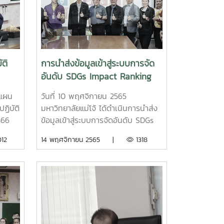
ยาลัย
ติ
การนำส่งข้อมูลเข้าสู่ระบบการจัด
อันดับ SDGs Impact Ranking
ะมาณ
ประจำปี พ.ศ. 2565
งแผน
วันที่ 10 พฤศจิกายน 2565
ฏิบัติ
มหาวิทยาลัยแม่โจ้ ได้ดำเนินการนำส่ง
566
ข้อมูลเข้าสู่ระบบการจัดอันดับ SDGs
ร
Impact Ranking ประจำปี พ.ศ. 2565
12
14 พฤศจิกายน 2565 |
1318
ดำเนินการโดยคณะทำงานขับเคลื่อน
ี
มหาวิทยาลัยสู่การจัดอันดับ SDGs
ที่
Impact Ranking นำโดย ผู้ช่วย
และให้
อธิการบดี (ผศ.ดร.นิโรจน์ สินณรงค์)
ประธานคณะทำงาน และผศ.ดร.ปวีณา
ฉัตรสูงเนิน คณะทำงานผู้รับผิดชอบ
หลักในการจัดทำข้อมูล ทีมคณะทำงาน