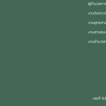
ผู้อำนวย
รวมถึ
ศาสตราจารย์ ดร.วีระพล ทองมา) ได้
เสนอแ
นำเสนอนโยบายการบริหาร
งานวิเคราะ
ส่วนไ
มหาวิทยาลัย รวมถึงคณะผู้บริหาร
การทบ
มหาวิทยาลัยได้นำเสนอร่างแผนปฏิบัติ
งานยุทธศาส
พัฒนา
การมหาวิทยาลัยและกิจกรรมโครงการ
งานสารสน
การพั
ที่สำคัญที่จะขับเคลื่อนการดำเนินงาน
ของผู
ในปีงบประมาณ พ.ศ. 2566 ทั้งนี้ ได้มี
งานอำนวย
เป็นหน
การเปิดรับฟังความคิดเห็นและความ
ทัศน์
คาดหวังของผู้มีส่วนได้ส่วนเสียต่อการ
ดร.วี
บริหารงานและการดำเนินงานของ
“ปัจจ
มหาวิทยาลัย พร้อมทั้งได้ระดมความ
ช่างข
คิดเห็นเพื่อกำหนดกลยุทธ์และกิจกรรม
องค์ก
โครงการสำคัญ (Flagship Project)
เอื้อ
ทั้ง 4 ด้าน ได้แก่ 1)ด้านวิชาการ
รูปแบ
พัฒนานักศึกษาและนานาชาติ 2) ด้าน
มีประส
วิจัย นวัตกรรม บริการวิชาการและทำนุ
ต่อการ
บำรุงศิลปวัฒนธรรม 3)ด้านบริหาร
เลขที่ 6
ทุกหน
การบริหารจัดการ(ระบบ งาน คน) และ