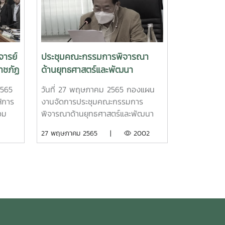
ร่วมกับกองวิเทศสัมพันธ์ และกองแผน
งาน ทั้งนี้ได้รับเกียรติจากท่านรอง
อธิการบดี และผู้ช่วยอธิการบดี เข้าร่วม
การนำส่งข้อมูลเข้าสู่ระบบในครั้งนี้ด้วย
จารย์
ประชุมคณะกรรมการพิจารณา
าชภัฏ
ด้านยุทธศาสตร์และพัฒนา
สภา
มหาวิทยาลัย ของสภามหาวิทยาลัย
2565
วันที่ 27 พฤษภาคม 2565 กองแผน
้การ
งานจัดการประชุมคณะกรรมการ
อม
พิจารณาด้านยุทธศาสตร์และพัฒนา
และ
มหาวิทยาลัยของสภามหาวิทยาลัย โดย
27 พฤษภาคม 2565 |
2002
มี ศ.กิตติคุณ ดร.สุรินทร์ พงศ์ศุภ
สมิทธิ์ กรรมการสภามหาวิทยาลััย
บผู้
ผู้ทรงคุณวุฒิ ทำหน้าที่ประธานคณะ
สทึ่
กรรมการ และดร.ณรงค์ ตนานุวัฒน์
าลัย
ผู้ทรงคุณวุฒิจากภายนอกร่วมเป็น
ยน
กรรมการ ทำหน้าที่กลั่นกรองผลการ
มพร้อม
ดำเนินงานตามแผนบริหารมหาวิทยาลัย
นกำกับ
และแผนปฏิบัติการมหาวิทยาลัย ประจำ