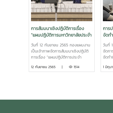
ส่วนง
ของหน
ประชุ
เฉลิม
มหาวิท
การสัมมนาเชิงปฏิบัติการเรื่อง
การปร
กองแผ
"แผนปฏิบัติการมหาวิทยาลัยประจำ
จัดท
งานขอ
ปีงบประมาณ พ.ศ. 2566"
ยุทธศ
มหาวิ
วันที่ 12 กันยายน 2565 กองแผนงาน
วันที
สามาร
เป็นเจ้าภาพจัดการสัมมนาเชิงปฏิบัติ
จัดกา
มหาวิ
การเรื่อง “แผนปฏิบัติการประจำ
จัดทำ
โดยได
ปีงบประมาณ พ.ศ. ๒๕๖๖” ณ ห้อง
ชาติ 
12 กันยายน 2565 |
1514
1 มิ
สำนัก
ข้าวหอมมะลิ อาคารเฉลิมพระเกียรติ
อธิกา
ปีงบป
สมเด็จพระเทพฯ โดยได้รับเกียรติจาก
ดร.ณั
นโยบ
ศาสตราจารย์ ดร.สัมพันธ์ ฤทธิเดช
ประชุ
มหาวิท
เลขาธิการคณะกรรมการการ
รับท
อุดมศึกษา บรรยายพิเศษ เรื่อง “แผน
สนม. 
ด้านการอุดมศึกษาเพื่อผลิตและพัฒนา
มหาวิท
กำลังคนของประเทศ พ.ศ. 2564-
ยุทธศ
2570” และท่านอธิการบดี (รอง