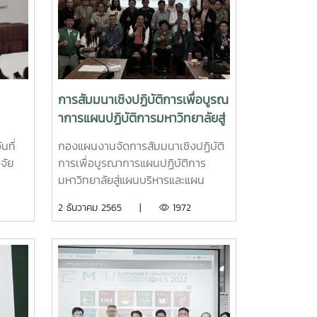
การสัมมนาเชิงปฏิบัติการเพื่อบูรณ
าการแผนปฏิบัติการมหาวิทยาลัยสู่
แผนบริหารและแผนพัฒนาส่วนงาน
นที่
กองแผนงานจัดการสัมมนาเชิงปฏิบัติ
ประจำปีงบประมาณ พ.ศ. 2566
จัย
การเพื่อบูรณาการแผนปฏิบัติการ
มหาวิทยาลัยสู่แผนบริหารและแผน
ดับ
พัฒนาส่วนงาน ประจำปีงบประมาณ
2 ธันวาคม 2565 |
1972
 2565
พ.ศ. 2566 #MJUasONE ระหว่างวันที่
รม
30พ.ย.-1ธ.ค.65 ณ ป่าสนวัดจันทร์
ละ
ออป. อ.กัลยาณิวัฒนา จ.เชียงใหม่ ผู้
ียน
เข้าร่วมสัมมนาประกอบด้วยอธิการบดี
่อ
รองอธิการบดี ผู้ช่วยอธิการบดี และผู้
กศึกษา
บริหารส่วนงาน
ภาวะ