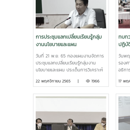
ประเด็นสำคัญที่หารือคือแนวทางการ
เอกชน
ขับเคลื่อนการดำเนินงานเกี่ยวกับศูนย์
หมาย
ธรรมชาติบำบัดและการแพทย์แผนไทย
กลไก
ภาพรวมของมหาวิทยาลัย
นโยบา
สถาบั
การประชุมแลกเปลี่ยนเรียนรู้กลุ่ม
ทบทว
ในวัน
งานนโยบายและแผน
ปฏิบั
โรงแ
ปีงบ
ทั้งนี
วันที่ 21 พ.ย. 65 กองแผนงานจัดการ
วันพฤ
ปลัดก
ประชุมแลกเปลี่ยนเรียนรู้กลุ่มงาน
รองศา
สตร์ 
นโยบายและแผน ประเด็นการวิเคราะห์
อธิการ
ผลการดำเนินงาน ประจำปีงบประมาณ
ประธา
22 พฤศจิกายน 2565 |
1966
17 พ
พ.ศ.2565 และแนวทางการจัดทำแผน
ปฏิบั
พัฒนาส่วนงาน ประจำปีงบประมาณ
และจั
พ.ศ.2566 "โดยมี รองอธิการบดี
มหาวิ
(รศ.จักรพงษ์ พิมพ์พิมล) เป็นประธาน
ปีงบป
การประชุม
ศาสตร
รก.รอง
ร่วมสั