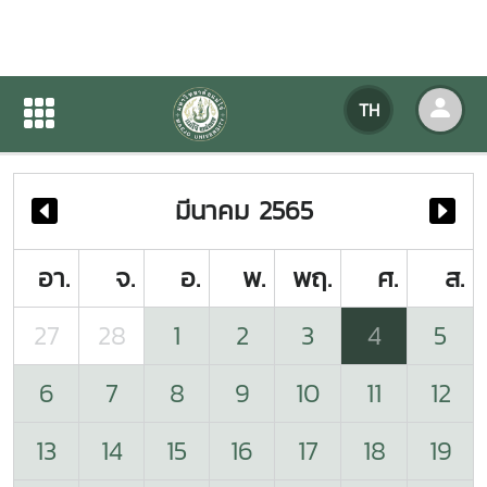
ปฏิทินกิจกรรมของหน่วยงาน
TH
หน้าแรก
ปฏิทินกิจกรรมของหน่วยงาน
มีนาคม 2565
อา.
จ.
อ.
พ.
พฤ.
ศ.
ส.
27
28
1
2
3
4
5
6
7
8
9
10
11
12
13
14
15
16
17
18
19