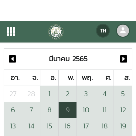
ปฏิทินกิจกรรมของหน่วยงาน
TH
หน้าแรก
ปฏิทินกิจกรรมของหน่วยงาน
มีนาคม 2565
อา.
จ.
อ.
พ.
พฤ.
ศ.
ส.
27
28
1
2
3
4
5
6
7
8
9
10
11
12
13
14
15
16
17
18
19