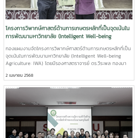
โครงการวิพากษ์ศาสตร์ด้านการเกษตรหลักที่เป็นจุดเน้นใน
การพัฒนามหาวิทยาลัย (Intelligent Well-being
Agriculture: IWA)
กองแผนงานจัดโครงการวิพากษ์ศาสตร์ด้านการเกษตรหลักที่เป็น
จุดเน้นในการพัฒนามหาวิทยาลัย (Intelligent Well-being
Agriculture: IWA) โดยมีรองศาสตราจารย์ ดร.วีระพล ทองมา
เป็นประธานเปิดงาน พร้อมทั้ง บรรยายพิเศษ ทิศทางและเป้า
2 เมษายน 2568
หมาย เพื่อการพัฒนามหาวิทยาลัยแม่โจ้ และศาสตร์เรือธง
(Flagship) ในการพัฒนามหาวิทยาลัย ทั้งนี้ได้รับรับเกียรติจาก
รองศาสตราจารย์ ดร.พีรเดช ทองอำไพ อดีตผู้อำนวยการสถาบัน
คลังสมองของชาติ (สคช.) และคุณกนกวรรณ ขับนบ นักวิเคราะห์
นโยบายและแผนอาวุโส หัวหน้างานสนับสนุนการวิจัยด้านอาหาร
สำนักงานพัฒนาการวิจัยการเกษตร (องค์การมหาชน) สวก. เป็น
วิทยากร ทั้งนี้มีคณะผู้บริหาร คณาจารย์ เข้าร่วมโครงการ ณ
ศูนย์การศึกษาและฝึกอบรมนานาชาติ มหาวิทยาลัยแม่โจ้