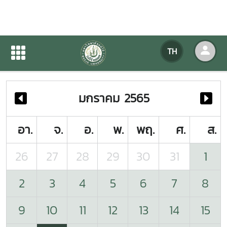
ปฏิทินกิจกรรมของหน่วยงาน
TH
หน้าแรก
ปฏิทินกิจกรรมของหน่วยงาน
มกราคม 2565
อา.
จ.
อ.
พ.
พฤ.
ศ.
ส.
26
27
28
29
30
31
1
2
3
4
5
6
7
8
9
10
11
12
13
14
15