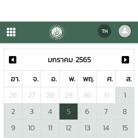
ปฏิทินกิจกรรมของหน่วยงาน
TH
หน้าแรก
ปฏิทินกิจกรรมของหน่วยงาน
มกราคม 2565
อา.
จ.
อ.
พ.
พฤ.
ศ.
ส.
26
27
28
29
30
31
1
2
3
4
5
6
7
8
9
10
11
12
13
14
15