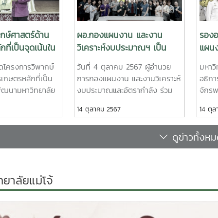
วทางการขับเคลื่อนการดำเนิน
พ.ศ. 2569 และระดมความคิดเห
ับผิดชอบของผู้บริหาร ประจำ
แผนกลยุทธ์และจัดทำแผนปฏิบัต
ศ. 2569 เพื่อให้ส่วนงานและ
มหาวิทยาลัยให้สอดคล้องและสนั
กษ์ศาสตร์ด้าน
ผอ.กองแผนงาน และงาน
รองอ
นมหาวิทยาลัย รับทราบทิศทาง
ดำเนินงานตามนโยบายและแผนขอ
ที่เป็นจุดเน้นใน
วิเคราะห์งบประมาณฯ เป็น
แผนง
ิทยาลัย แผนปฏิบัติการฯ รวม
ตามกระบวนการประกันคุณภาพ
าวิทยาลัย
วิทยากรเพื่อสร้างความเข้าใจ
พระพ
่อนการดำเนินงานในส่วนต่างๆ ให้
EdPEx ทั้งนี้ มีคณะผู้บริหาร หั
ดโครงการวิพากษ์
วันที่ 4 ตุลาคม 2567 ผู้อำนวย
มหาวิ
 Well-being
เกี่ยวกับแนวทางการบริหาร
ตักบ
ที่กำหนดไว้
และบุคลกรที่เกี่ยวข้อง เข้าร่วม
เกษตรหลักที่เป็น
การกองแผนงาน และงานวิเคราะห์
อธิกา
 IWA)
จัดการงบประมาณ รายจ่าย
นวมิ
พัฒนามหาวิทยาลัย
งบประมาณและอัตรากำลัง ร่วม
จักรพ
ลงทุน
Well-being
เป็นวิทยากรเพื่อสร้างความเข้าใจ
การก
14 ตุลาคม 2567
14 ตุ
IWA) โดยมีรอง
เกี่ยวกับแนวทางการบริหารจัดการ
กองแผ
ดร.วีระพล ทองมา
งบประมาณ ประจำปีงบประมาณ
พระพ
ดูข่าวทั้งห
ดงาน พร้อมทั้ง
พ.ศ.2569 รายจ่ายลงทุน
ถวาย
ทิศทางและเป้า
(ครุภัณฑ์ สิ่งก่อสร้าง) ให้กับ
หาราช
รพัฒนามหาวิทยาลัย
บุคลากรคณะวิทยาศาสตร์ ใน
ทรรรศ
ร์เรือธง
โครงการสร้างความรู้ความเข้าใจ
สินค้
ทยาลัยแม่โจ้
นการพัฒนา
ด้านการจัดทำคำของบประมาณ
รอบ 
งนี้ได้รับรับเกียรติ
ครุภัณฑ์
เชียง
าจารย์ ดร.พีรเดช
มินท