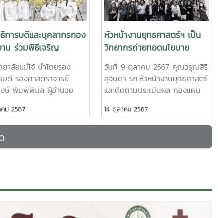
็นในการทบทวน
มหาวิทยาลัยแม่โจ้
ิการสำนักงาน
บสนุนการ
ธิการบดีและบุคลากรกอง
หัวหน้างานยุทธศาสตร์ฯ เป็น
งมหาวิทยาลัย
าน ร่วมพิธีเจริญ
วิทยากรถ่ายทอดนโยบาย
 ของเกณฑ์
ุทธมนต์และทำบุญ
สำคัญของมหาวิทยาลัย แก่ผู้
วหน้าหน่วยงาน
ทยาลัยแม่โจ้ นำโดยรอง
วันที่ 9 ตุลาคม 2567 คุณวรุณสิริ
าตรถวายพระราชกุศลวัน
บริหารและบุคลากรวิทยาลัย
รบดี รองศาสตราจารย์
สุจินดา รก.หัวหน้างานยุทธศาสตร์
นทรมหาราช
พลังงานทดแทน
งษ์ พิมพ์พิมล ผู้อำนวย
และติดตามประเมินผล กองแผน
องแผนงาน และบุคลากร
งาน (รก.ผอ.สำนักงานคณบดี
ลาคม 2567
14 ตุลาคม 2567
นงาน ร่วมพิธีเจริญ
วิทยาลัยนานาชาติ) ได้รับเกียรติ
ุทธมนต์และทำบุญตักบาตร
เป็นวิทยากรเพื่อถ่ายทอดนโยบาย
มด
พระราชกุศล วันนวมินทรม
สำคัญของมหาวิทยาลัย แผน
 13 ตุลาคม 2567 ณ ห้องนิ
บริหารและแผนปฏิบัติการ
การ 1 ศูนย์ประชุมและแสดง
มหาวิทยาลัย ประจำปีงบประมาณ
านานาชาติเฉลิมพระเกียรติ 7
พ.ศ. 2568 แก่ผู้บริหารและ
พระชนมพรรษา อำเภอเมือง
บุคลากรวิทยาลัยพลังงานทดแทน
ใหม่ จังหวัดเชียงใหม่#วันนว
รมหาราช