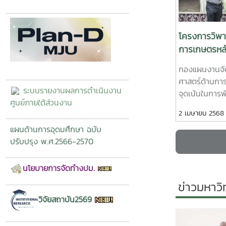
ร่วมนำเสนอแน
งานในในความร
ปีงบประมาณ พ.
โครงการวิพา
หน่วยงานภายใ
การเกษตรหลัก
การพัฒนามหาว
การพัฒนามห
ถึงการขับเคลื
กองแผนงานจั
(Intelligent
บรรลุเป้าเหมาย
ศาสตร์ด้านการ
Agriculture:
ระบบรายงานผลการดำเนินงาน
จุดเน้นในการ
ศูนย์ภายใต้ส่วนงาน
(Intelligent 
2 เมษายน 2568
Agriculture: 
แผนด้านการอุดมศึกษา ฉบับ
ศาสตราจารย์ 
ปรับปรุง พ.ศ.2566-2570
เป็นประธานเปิ
บรรยายพิเศษ 
หมาย เพื่อกา
นโยบายการจัดทำงปม.
แม่โจ้ และศาสต
ข่าวมหาวิ
(Flagship) ใ
วิจัยสถาบัน2569
มหาวิทยาลัย ทั้
จาก รองศาสตร