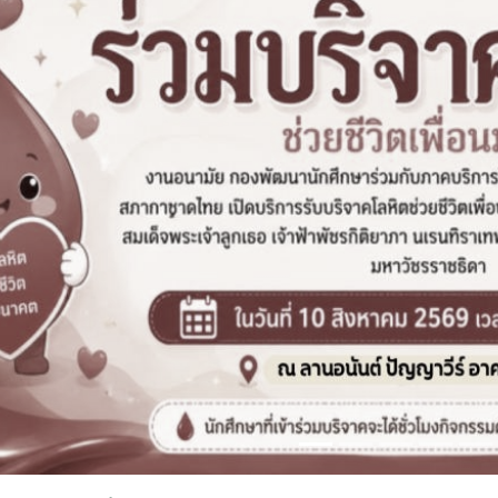
ผู้อำนวยการ
องของชาติ (สคช.)
รณ ขับนบ นัก
ายและแผนอาวุโส
บสนุนการวิจัยด้าน
านพัฒนาการวิจัย
งค์การมหาชน)
ร ทั้งนี้มีคณะผู้
ย์ เข้าร่วม
vious
นย์การศึกษาและ
าติ มหาวิทยาลัย