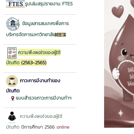
ทองอำไพ อดีต
รูปเล่มสรุปรายงาน FTES
สถาบันคลังสม
และคุณกนกวร
วิเคราะห์นโยบ
ข้อมูลสารสนเทศเพื่อการ
หัวหน้างานสนั
บริหารจัดการมหาวิทยาลัย
อาหาร สำนักง
การเกษตร (อ
สวก. เป็นวิทยาก
ความพึงพอใจของผู้ใช้
บริหาร คณาจาร
Pre
บัณฑิต
(2563-2565)
โครงการ ณ ศู
ฝึกอบรมนานาช
แม่โจ้
ภาวะการมีงานทำของ
บัณฑิต
แบบสำรวจภาวะการมีงานทำฯ
ความพึงพอใจของ
ผู้ใช้
บัณฑิต
ปีการศึกษา 2566
online