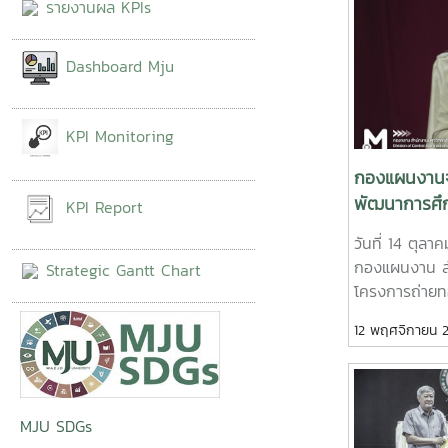
รายงานผล KPIs
Dashboard Mju
KPI Monitoring
กองแผนงานจ
พัฒนาการศึก
KPI Report
มหาวิทยาลัย
วันที่ 14 ตุลา
2569 สู่การปฏ
กองแผนงาน สำ
Strategic Gantt Chart
โครงการถ่าย
ปฏิบัติการมหาว
12 พฤศจิกายน 
ปีงบประมาณ 25
เกียรติจาก ร
มา อธิการบดีม
พร้อมทั้งมอบน
MJU SDGs
บริหาร รองอธิก