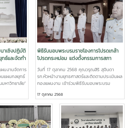
เชิงปฏิบัติ
พิธีรับมอบพระบรมราชโองการโปรดเกล้า
ุทธ์และจัดทำ
โปรดกระหม่อม แต่งตั้งกรรมการสภา
ิทยาลัย
มหาวิทยาลัยผู้ทรงคุณวุฒิ ของ
งแผนงานจัดการ
วันที่ 17 ตุลาคม 2568 คุณวรุณสิริ สุจินดา
69
มหาวิทยาลัยแม่โจ้
วนแผนกลยุทธ์
รก.หัวหน้างานยุทธศาสตร์และติดตามประเมินผล
นมหาวิทยาลัย”
กองแผนงาน เข้าร่วมพิธีรับมอบพระบรม
้นโดยได้รับ
ราชโองการโปรดเกล้าโปรดกระหม่อม แต่งตั้ง
17 ตุลาคม 2568
.วีระพล ทองมา
กรรมการสภามหาวิทยาลัยผู้ทรงคุณวุฒิ ของ
นประธานเปิด
มหาวิทยาลัยแม่โจ้ ในฐานะ กรรมการสภา
ารบริหารของ
มหาวิทยาลัย จากผู้ปฏิบัติงานภายใน
ษา และแผน
มหาวิทยาลัยที่มิใช่คณาจารย์ประจำ ณ ห้อง
ีงบประมาณ
อินทนิล ชั้น 2 สำนักงานมหาวิทยาลัย