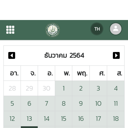
ปฏิทินกิจกรรมของหน่วยงาน
TH
หน้าแรก
ปฏิทินกิจกรรมของหน่วยงาน
ธันวาคม 2564
อา.
จ.
อ.
พ.
พฤ.
ศ.
ส.
28
29
30
1
2
3
4
5
6
7
8
9
10
11
12
13
14
15
16
17
18