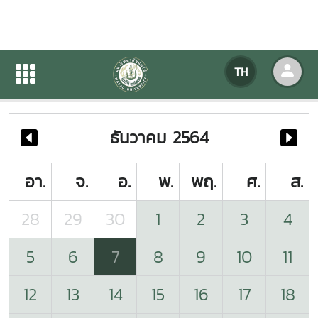
ปฏิทินกิจกรรมของหน่วยงาน
TH
หน้าแรก
ปฏิทินกิจกรรมของหน่วยงาน
ธันวาคม 2564
อา.
จ.
อ.
พ.
พฤ.
ศ.
ส.
28
29
30
1
2
3
4
5
6
7
8
9
10
11
12
13
14
15
16
17
18